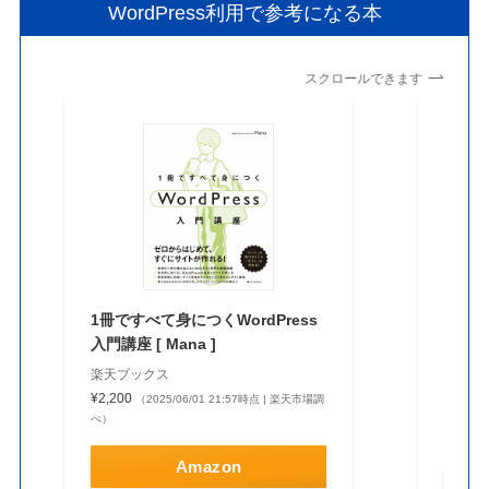
WordPress利用で参考になる本
スクロールできます
1冊ですべて身につくWordPress
ビジ
入門講座 [ Mana ]
Word
版 [ 
楽天ブックス
¥2,200
楽天ブ
（2025/06/01 21:57時点 | 楽天市場調
べ）
¥3,27
べ）
Amazon