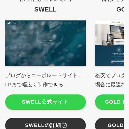
SWELL
GO
ブログからコーポレートサイト、
格安でブログ
LPまで幅広く制作できる！
場合に最適な
SWELL公式サイト
GOLD 
SWELLの詳細
GOLD 