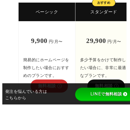
ベーシック
スタンダード
9,900
29,900
円/月〜
円/月〜
簡易的にホームページを
多少予算をかけて制作し
制作したい場合におすす
たい場合に、非常に最適
めのプランです。
なプランです。
無料相談
無料相談
発注を悩んでいる方は
LINEで無料相談
こちらから
2ヶ月分
2ヶ月分
年間契約なら
お得!!
年間契約なら
お得!!
99,000
299,000
円/年
円/年