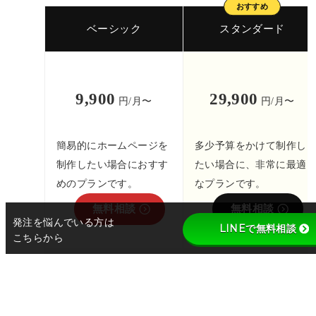
ベーシック
スタンダード
9,900
29,900
円/月〜
円/月〜
簡易的にホームページを
多少予算をかけて制作し
制作したい場合におすす
たい場合に、非常に最適
めのプランです。
なプランです。
無料相談
無料相談
発注を悩んでいる方は
LINEで無料相談
こちらから
2ヶ月分
2ヶ月分
年間契約なら
お得!!
年間契約なら
お得!!
99,000
299,000
円/年
円/年