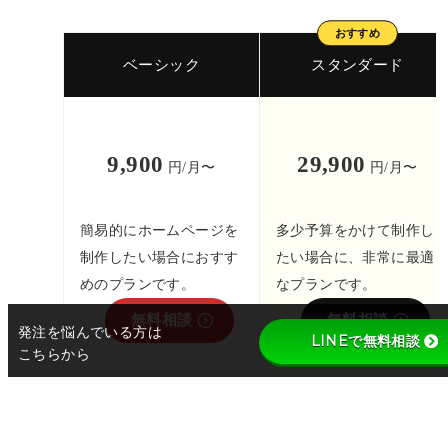
ベーシック
スタンダード
9,900
29,900
円/月〜
円/月〜
簡易的にホームページを
多少予算をかけて制作し
制作したい場合におすす
たい場合に、非常に最適
めのプランです。
なプランです。
無料相談
無料相談
発注を悩んでいる方は
LINEで無料相談
こちらから
2ヶ月分
2ヶ月分
年間契約なら
お得!!
年間契約なら
お得!!
99,000
299,000
円/年
円/年